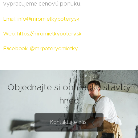
vypracujeme cenovú ponuku.
Email: info@mromietkypotery.sk
Web: https://mromietkypotery.sk
Facebook: @mrpoteryomietky
Objednajte si obhliadku stavby
hneď
Kontaktujte nás