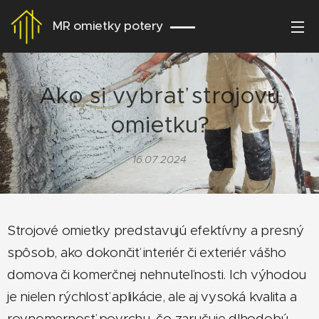
MR omietky potery
Ako si vybrať strojovú
omietku?
16.07.2024
Strojové omietky predstavujú efektívny a presný
spôsob, ako dokončiť interiér či exteriér vášho
domova či komerčnej nehnuteľnosti. Ich výhodou
je nielen rýchlosť aplikácie, ale aj vysoká kvalita a
rovnomernosť povrchu, čo zaručuje dlhodobú