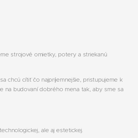
me strojové omietky, potery a striekanú
a chcú cítiť čo najpríjemnejšie, pristupujeme k
vne na budovaní dobrého mena tak, aby sme sa
echnologickej, ale aj estetickej.