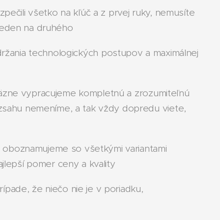
čili všetko na kľúč a z prvej ruky, nemusíte
ú jeden na druhého
održania technologických postupov a maximálnej
äzne vypracujeme kompletnú a zrozumiteľnú
ozsahu nemeníme, a tak vždy dopredu viete,
 oboznamujeme so všetkými variantami
jlepší pomer ceny a kvality
ípade, že niečo nie je v poriadku,