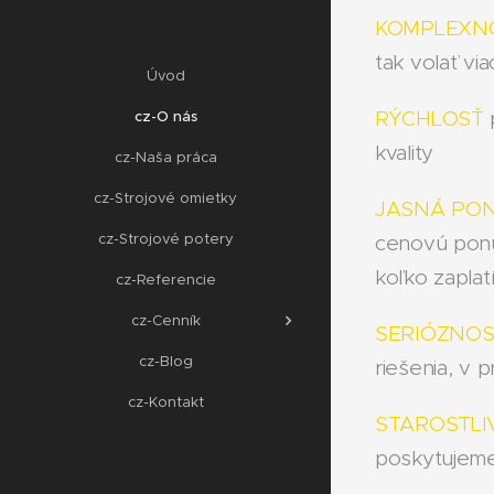
KOMPLEXN
tak volať vi
Úvod
RÝCHLOSŤ
p
cz-O nás
kvality
cz-Naša práca
cz-Strojové omietky
JASNÁ PON
cz-Strojové potery
cenovú ponu
koľko zaplat
cz-Referencie
cz-Cenník
SERIÓZNO
cz-Blog
riešenia, v 
cz-Kontakt
STAROSTLI
poskytujeme