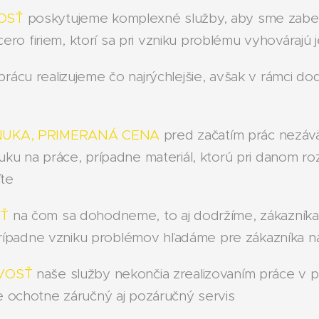
OSŤ
poskytujeme komplexné služby, aby sme zabezpe
acero firiem, ktorí sa pri vzniku problému vyhováraj
rácu realizujeme čo najrýchlejšie, avšak v rámci d
UKA, PRIMERANÁ CENA
pred začatím prác nezáv
ku na práce, prípadne materiál, ktorú pri danom r
íte
SŤ
na čom sa dohodneme, to aj dodržíme, zákazníka
prípadne vzniku problémov hľadáme pre zákazníka na
VOSŤ
naše služby nekončia zrealizovaním práce v pr
 ochotne záručný aj pozáručný servis