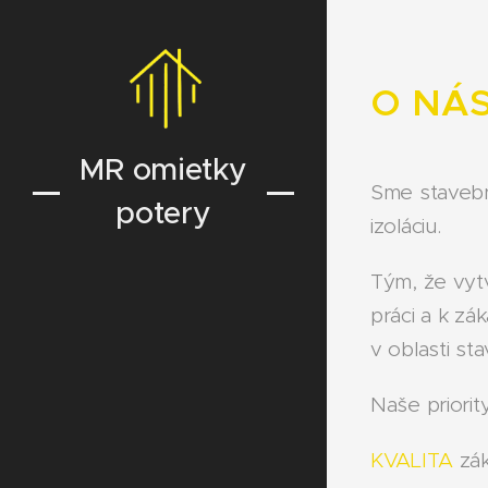
O NÁ
MR omietky
Sme stavebná
potery
izoláciu.
Tým, že vytv
práci a k z
v oblasti st
Naše priority
KVALITA
zák