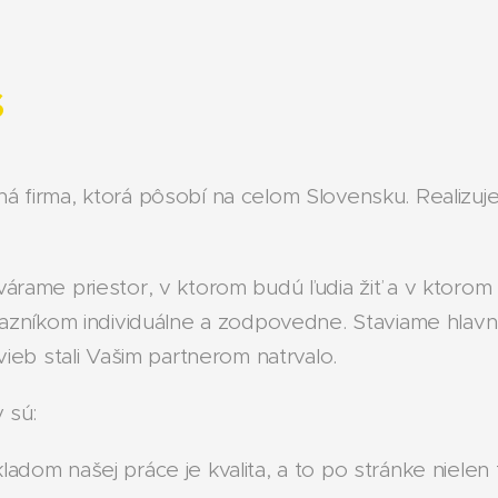
S
 firma, ktorá pôsobí na celom Slovensku. Realizuje
árame priestor, v ktorom budú ľudia žiť a v ktorom s
ákazníkom individuálne a zodpovedne. Staviame hla
avieb stali Vašim partnerom natrvalo.
 sú:
ladom našej práce je kvalita, a to po stránke nielen t